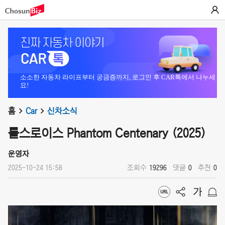
소소한 자동차 라이프부터 궁금증까지, 로그인 후 CAR톡에서 나누세
요!
홈
Car
신차소식
롤스로이스 Phantom Centenary (2025)
운영자
2025-10-24 15:58
조회수
19296
댓글
0
추천
0