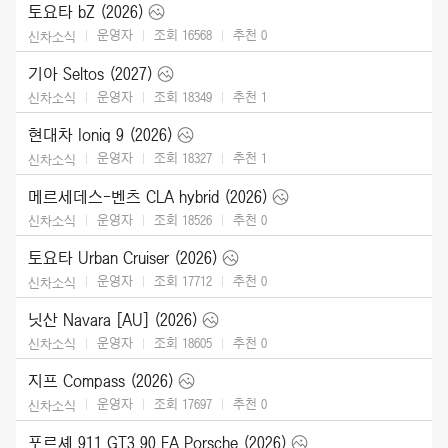
토요타 bZ (2026)
운영자
조회 16568
추천
0
신차소식
기아 Seltos (2027)
운영자
조회 18349
추천
1
신차소식
현대차 Ioniq 9 (2026)
운영자
조회 18327
추천
1
신차소식
메르세데스-벤츠 CLA hybrid (2026)
운영자
조회 18526
추천
0
신차소식
토요타 Urban Cruiser (2026)
운영자
조회 17712
추천
0
신차소식
닛산 Navara [AU] (2026)
운영자
조회 18605
추천
0
신차소식
지프 Compass (2026)
운영자
조회 17697
추천
0
신차소식
포르셰 911 GT3 90 FA Porsche (2026)