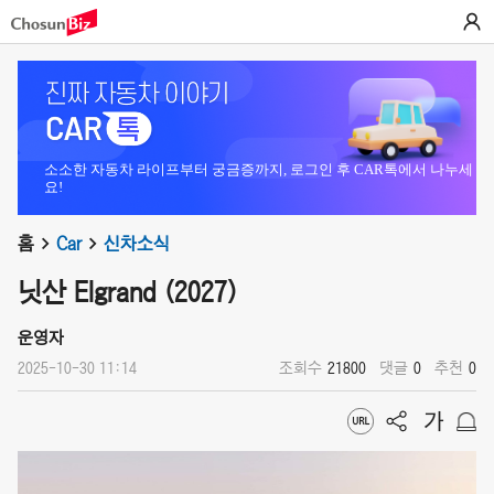
소소한 자동차 라이프부터 궁금증까지, 로그인 후 CAR톡에서 나누세
요!
홈
Car
신차소식
닛산 Elgrand (2027)
운영자
2025-10-30 11:14
조회수
21800
댓글
0
추천
0