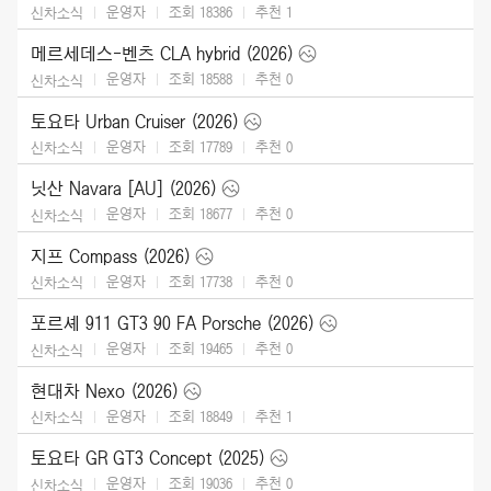
운영자
조회 18386
추천
1
신차소식
메르세데스-벤츠 CLA hybrid (2026)
운영자
조회 18588
추천
0
신차소식
토요타 Urban Cruiser (2026)
운영자
조회 17789
추천
0
신차소식
닛산 Navara [AU] (2026)
운영자
조회 18677
추천
0
신차소식
지프 Compass (2026)
운영자
조회 17738
추천
0
신차소식
포르셰 911 GT3 90 FA Porsche (2026)
운영자
조회 19465
추천
0
신차소식
현대차 Nexo (2026)
운영자
조회 18849
추천
1
신차소식
토요타 GR GT3 Concept (2025)
운영자
조회 19036
추천
0
신차소식