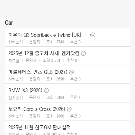
Car
아우디 Q3 Sportback e-hybrid [UK] (2026)
운영자
조회 17749
추천
0
신차소식
2025년 12월 중고차 시세-엔카닷컴
운영자
조회 21781
추천
0
자료실
메르세데스-벤츠 GLB (2027)
운영자
조회 18698
추천
0
신차소식
BMW iX3 (2026)
운영자
조회 18184
추천
1
신차소식
토요타 Corolla Cross (2026)
운영자
조회 19766
추천
0
신차소식
2025년 11월 한국GM 판매실적
운영자
조회 19257
추천
0
자료실