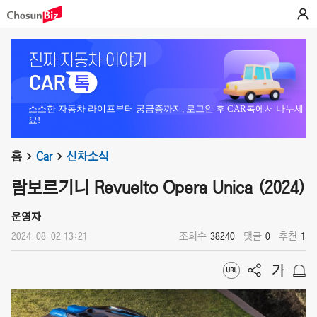
소소한 자동차 라이프부터 궁금증까지, 로그인 후 CAR톡에서 나누세
요!
홈
Car
신차소식
람보르기니 Revuelto Opera Unica (2024)
운영자
2024-08-02 13:21
조회수
38240
댓글
0
추천
1