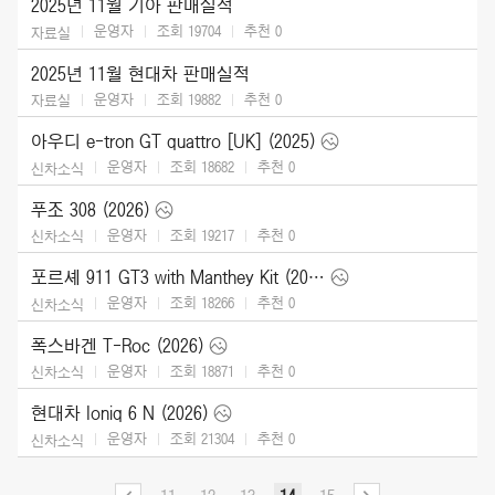
2025년 11월 기아 판매실적
운영자
조회 19704
추천
0
자료실
2025년 11월 현대차 판매실적
운영자
조회 19882
추천
0
자료실
아우디 e-tron GT quattro [UK] (2025)
운영자
조회 18682
추천
0
신차소식
푸조 308 (2026)
운영자
조회 19217
추천
0
신차소식
포르셰 911 GT3 with Manthey Kit (2026)
운영자
조회 18266
추천
0
신차소식
폭스바겐 T-Roc (2026)
운영자
조회 18871
추천
0
신차소식
현대차 Ioniq 6 N (2026)
운영자
조회 21304
추천
0
신차소식