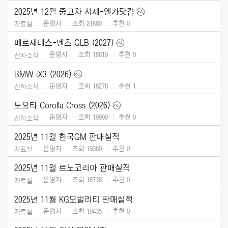
2025년 12월 중고차 시세-엔카닷컴
운영자
조회 21860
추천
0
자료실
메르세데스-벤츠 GLB (2027)
운영자
조회 18819
추천
0
신차소식
BMW iX3 (2026)
운영자
조회 18276
추천
1
신차소식
토요타 Corolla Cross (2026)
운영자
조회 19909
추천
0
신차소식
2025년 11월 한국GM 판매실적
운영자
조회 19360
추천
0
자료실
2025년 11월 르노코리아 판매실적
운영자
조회 18738
추천
0
자료실
2025년 11월 KG모빌리티 판매실적
운영자
조회 19435
추천
0
자료실