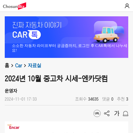
소소한 자동차 라이프부터 궁금증까지, 로그인 후 CAR톡에서 나누세
요!
홈
Car
자료실
2024년 10월 중고차 시세-엔카닷컴
운영자
2024-11-01 17:33
조회수
34635
댓글
0
추천
3