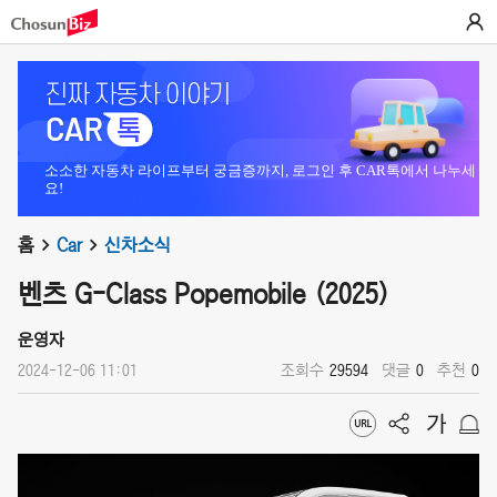
소소한 자동차 라이프부터 궁금증까지, 로그인 후 CAR톡에서 나누세
요!
홈
Car
신차소식
벤츠 G-Class Popemobile (2025)
운영자
2024-12-06 11:01
조회수
29594
댓글
0
추천
0