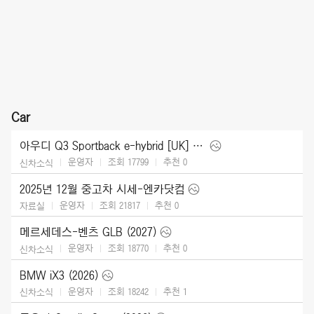
Car
아우디 Q3 Sportback e-hybrid [UK] (2026)
운영자
조회 17799
추천
0
신차소식
2025년 12월 중고차 시세-엔카닷컴
운영자
조회 21817
추천
0
자료실
메르세데스-벤츠 GLB (2027)
운영자
조회 18770
추천
0
신차소식
BMW iX3 (2026)
운영자
조회 18242
추천
1
신차소식