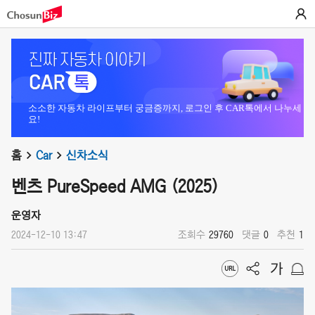
소소한 자동차 라이프부터 궁금증까지, 로그인 후 CAR톡에서 나누세
요!
홈
Car
신차소식
벤츠 PureSpeed AMG (2025)
운영자
2024-12-10 13:47
조회수
29760
댓글
0
추천
1