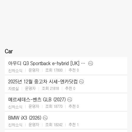
Car
아우디 Q3 Sportback e-hybrid [UK] (2026)
운영자
조회 17800
추천
0
신차소식
2025년 12월 중고차 시세-엔카닷컴
운영자
조회 21818
추천
0
자료실
메르세데스-벤츠 GLB (2027)
운영자
조회 18770
추천
0
신차소식
BMW iX3 (2026)
운영자
조회 18242
추천
1
신차소식