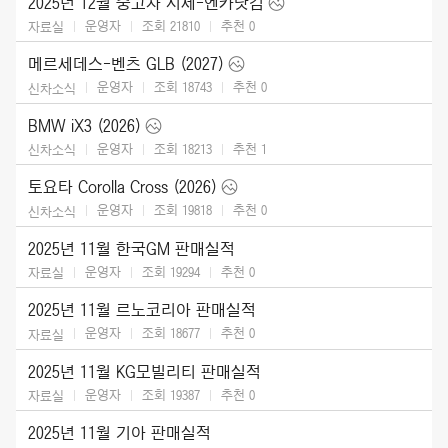
2025년 12월 중고차 시세-엔카닷컴
운영자
조회 21810
추천
0
자료실
메르세데스-벤츠 GLB (2027)
운영자
조회 18743
추천
0
신차소식
BMW iX3 (2026)
운영자
조회 18213
추천
1
신차소식
토요타 Corolla Cross (2026)
운영자
조회 19818
추천
0
신차소식
2025년 11월 한국GM 판매실적
운영자
조회 19294
추천
0
자료실
2025년 11월 르노코리아 판매실적
운영자
조회 18677
추천
0
자료실
2025년 11월 KG모빌리티 판매실적
운영자
조회 19387
추천
0
자료실
2025년 11월 기아 판매실적