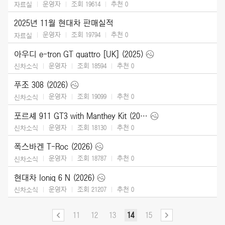
운영자
조회 19614
추천
0
자료실
2025년 11월 현대차 판매실적
운영자
조회 19794
추천
0
자료실
아우디 e-tron GT quattro [UK] (2025)
운영자
조회 18594
추천
0
신차소식
푸조 308 (2026)
운영자
조회 19099
추천
0
신차소식
포르셰 911 GT3 with Manthey Kit (2026)
운영자
조회 18130
추천
0
신차소식
폭스바겐 T-Roc (2026)
운영자
조회 18787
추천
0
신차소식
현대차 Ioniq 6 N (2026)
운영자
조회 21207
추천
0
신차소식
11
12
13
14
15