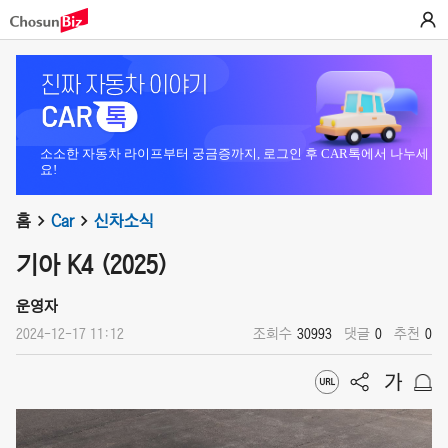
소소한 자동차 라이프부터 궁금증까지, 로그인 후 CAR톡에서 나누세
요!
홈
Car
신차소식
기아 K4 (2025)
운영자
2024-12-17 11:12
조회수
30993
댓글
0
추천
0