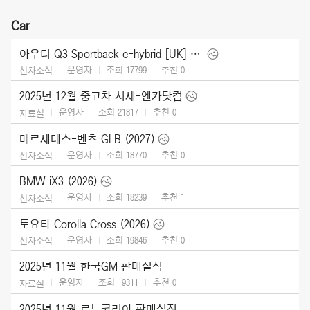
Car
아우디 Q3 Sportback e-hybrid [UK] (2026)
운영자
조회 17799
추천
0
신차소식
2025년 12월 중고차 시세-엔카닷컴
운영자
조회 21817
추천
0
자료실
메르세데스-벤츠 GLB (2027)
운영자
조회 18770
추천
0
신차소식
BMW iX3 (2026)
운영자
조회 18239
추천
1
신차소식
토요타 Corolla Cross (2026)
운영자
조회 19846
추천
0
신차소식
2025년 11월 한국GM 판매실적
운영자
조회 19311
추천
0
자료실
2025년 11월 르노코리아 판매실적