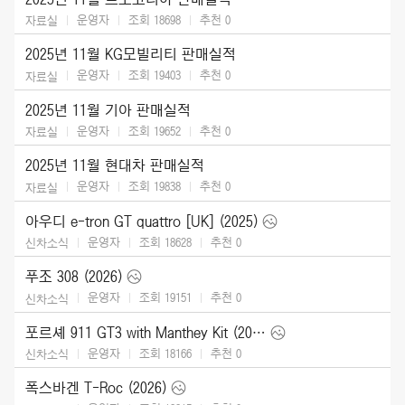
운영자
조회 18698
추천
0
자료실
2025년 11월 KG모빌리티 판매실적
운영자
조회 19403
추천
0
자료실
2025년 11월 기아 판매실적
운영자
조회 19652
추천
0
자료실
2025년 11월 현대차 판매실적
운영자
조회 19838
추천
0
자료실
아우디 e-tron GT quattro [UK] (2025)
운영자
조회 18628
추천
0
신차소식
푸조 308 (2026)
운영자
조회 19151
추천
0
신차소식
포르셰 911 GT3 with Manthey Kit (2026)
운영자
조회 18166
추천
0
신차소식
폭스바겐 T-Roc (2026)