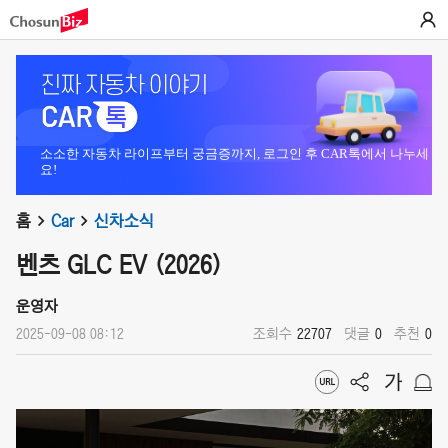
소소한 자동차 라이프부터 궁금증까지, 로그인 후 CAR톡에서 나누세
요!
홈
Car
신차소식
벤츠 GLC EV (2026)
운영자
2025-09-08 08:12
조회수
22707
댓글
0
추천
0