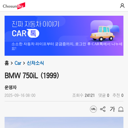
소소한 자동차 라이프부터 궁금증까지, 로그인 후 CAR톡에서 나누세
요!
홈
Car
신차소식
BMW 750iL (1999)
운영자
2025-09-16 08:00
조회수
24121
댓글
0
추천
0