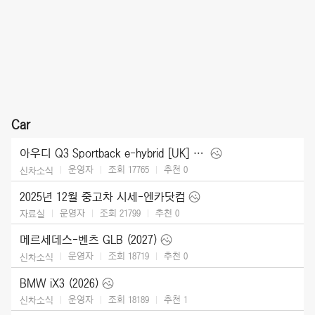
Car
아우디 Q3 Sportback e-hybrid [UK] (2026)
운영자
조회 17765
추천
0
신차소식
2025년 12월 중고차 시세-엔카닷컴
운영자
조회 21799
추천
0
자료실
메르세데스-벤츠 GLB (2027)
운영자
조회 18719
추천
0
신차소식
BMW iX3 (2026)
운영자
조회 18189
추천
1
신차소식