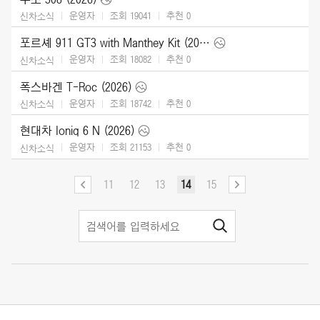
운영자
조회 19041
추천
0
신차소식
포르셰 911 GT3 with Manthey Kit (2026)
운영자
조회 18082
추천
0
신차소식
폭스바겐 T-Roc (2026)
운영자
조회 18742
추천
0
신차소식
현대차 Ioniq 6 N (2026)
운영자
조회 21153
추천
0
신차소식
11
12
13
14
15