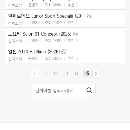
운영자
조회 21682
추천
0
신차소식
알파로메오 Junior Sport Speciale (2026)
운영자
조회 19920
추천
2
신차소식
도요타 Scion 01 Concept (2025)
운영자
조회 18399
추천
0
신차소식
알핀 A110 R Ultime (2026)
운영자
조회 21875
추천
0
신차소식
11
12
13
14
15