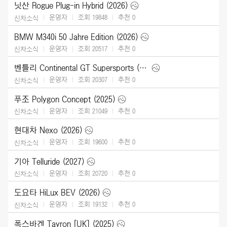
닛산 Rogue Plug-in Hybrid (2026)
운영자
조회 19848
추천
0
신차소식
BMW M340i 50 Jahre Edition (2026)
운영자
조회 20517
추천
0
신차소식
벤틀리 Continental GT Supersports (2027)
운영자
조회 20307
추천
0
신차소식
푸조 Polygon Concept (2025)
운영자
조회 21049
추천
0
신차소식
현대차 Nexo (2026)
운영자
조회 19600
추천
0
신차소식
기아 Telluride (2027)
운영자
조회 20720
추천
0
신차소식
도요타 HiLux BEV (2026)
운영자
조회 19132
추천
0
신차소식
폭스바겐 Tayron [UK] (2025)