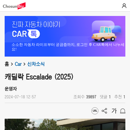
소소한 자동차 라이프부터 궁금증까지, 로그인 후 CAR톡에서 나누세
요!
홈
Car
신차소식
캐딜락 Escalade (2025)
운영자
2024-07-18 12:57
조회수
39897
댓글
1
추천
1