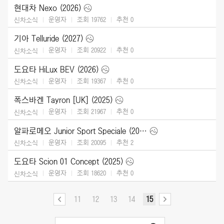
현대차 Nexo (2026)
운영자
조회 19762
추천
0
신차소식
기아 Telluride (2027)
운영자
조회 20922
추천
0
신차소식
도요타 HiLux BEV (2026)
운영자
조회 19367
추천
0
신차소식
폭스바겐 Tayron [UK] (2025)
운영자
조회 21967
추천
0
신차소식
알파로메오 Junior Sport Speciale (2026)
운영자
조회 20095
추천
2
신차소식
도요타 Scion 01 Concept (2025)
운영자
조회 18620
추천
0
신차소식
11
12
13
14
15