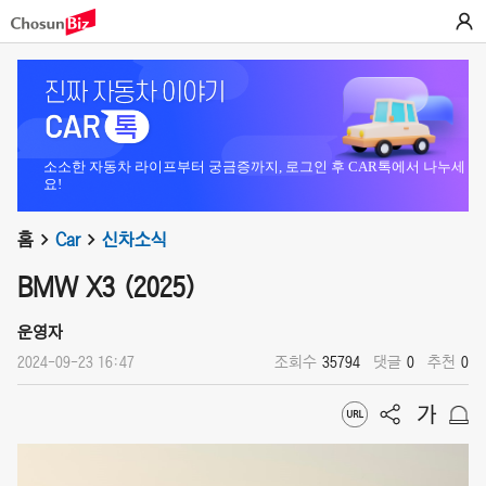
소소한 자동차 라이프부터 궁금증까지, 로그인 후 CAR톡에서 나누세
요!
홈
Car
신차소식
BMW X3 (2025)
운영자
2024-09-23 16:47
조회수
35794
댓글
0
추천
0