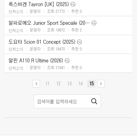
폭스바겐 Tayron [UK] (2025)
운영자
조회 21772
추천
0
신차소식
알파로메오 Junior Sport Speciale (2026)
운영자
조회 19972
추천
2
신차소식
도요타 Scion 01 Concept (2025)
운영자
조회 18470
추천
0
신차소식
알핀 A110 R Ultime (2026)
운영자
조회 21941
추천
0
신차소식
11
12
13
14
15