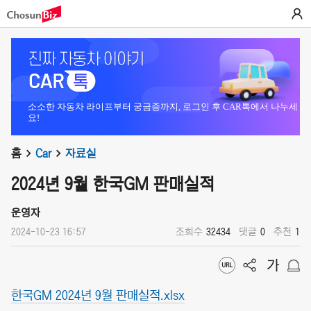
소소한 자동차 라이프부터 궁금증까지, 로그인 후 CAR톡에서 나누세
요!
홈
Car
자료실
2024년 9월 한국GM 판매실적
운영자
2024-10-23 16:57
조회수
32434
댓글
0
추천
1
한국GM 2024년 9월 판매실적.xlsx