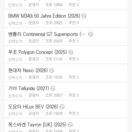
운영자
조회 19964
추천
0
신차소식
BMW M340i 50 Jahre Edition (2026)
운영자
조회 20622
추천
0
신차소식
벤틀리 Continental GT Supersports (2027)
운영자
조회 20435
추천
0
신차소식
푸조 Polygon Concept (2025)
운영자
조회 21142
추천
0
신차소식
현대차 Nexo (2026)
운영자
조회 19702
추천
0
신차소식
기아 Telluride (2027)
운영자
조회 20837
추천
0
신차소식
도요타 HiLux BEV (2026)
운영자
조회 19248
추천
0
신차소식
폭스바겐 Tayron [UK] (2025)
운영자
조회 21848
추천
0
신차소식