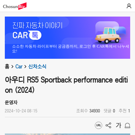
소소한 자동차 라이프부터 궁금증까지, 로그인 후 CAR톡에서 나누세
요!
홈
Car
신차소식
아우디 RS5 Sportback performance editi
on (2024)
운영자
2024-10-24 08:15
조회수
34930
댓글
0
추천
1