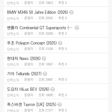
운영자
조회 19823
추천
0
신차소식
BMW M340i 50 Jahre Edition (2026)
운영자
조회 20502
추천
0
신차소식
벤틀리 Continental GT Supersports (2027)
운영자
조회 20269
추천
0
신차소식
푸조 Polygon Concept (2025)
운영자
조회 21026
추천
0
신차소식
현대차 Nexo (2026)
운영자
조회 19567
추천
0
신차소식
기아 Telluride (2027)
운영자
조회 20697
추천
0
신차소식
도요타 HiLux BEV (2026)
운영자
조회 19095
추천
0
신차소식
폭스바겐 Tayron [UK] (2025)
운영자
조회 21577
추천
0
신차소식