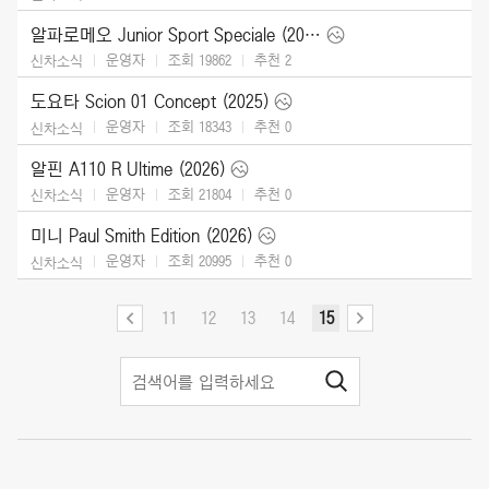
알파로메오 Junior Sport Speciale (2026)
운영자
조회 19862
추천
2
신차소식
도요타 Scion 01 Concept (2025)
운영자
조회 18343
추천
0
신차소식
알핀 A110 R Ultime (2026)
운영자
조회 21804
추천
0
신차소식
미니 Paul Smith Edition (2026)
운영자
조회 20995
추천
0
신차소식
11
12
13
14
15