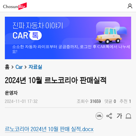
소소한 자동차 라이프부터 궁금증까지, 로그인 후 CAR톡에서 나누세
요!
홈
Car
자료실
2024년 10월 르노코리아 판매실적
운영자
2024-11-01 17:32
조회수
31659
댓글
0
추천
1
르노코리아 2024년 10월 판매 실적.docx