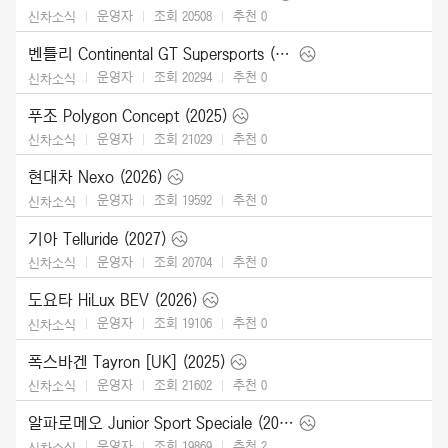
운영자
조회 20508
추천
0
신차소식
벤틀리 Continental GT Supersports (2027)
운영자
조회 20294
추천
0
신차소식
푸조 Polygon Concept (2025)
운영자
조회 21029
추천
0
신차소식
현대차 Nexo (2026)
운영자
조회 19592
추천
0
신차소식
기아 Telluride (2027)
운영자
조회 20704
추천
0
신차소식
도요타 HiLux BEV (2026)
운영자
조회 19106
추천
0
신차소식
폭스바겐 Tayron [UK] (2025)
운영자
조회 21602
추천
0
신차소식
알파로메오 Junior Sport Speciale (2026)
운영자
조회 19869
추천
2
신차소식