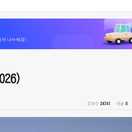
에서 나누세요!
026)
조회수
24741
댓글
0