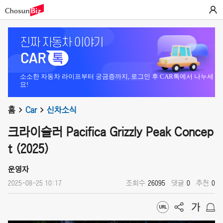
소소한 자동차 라이프부터 궁금증까지, 로그인 후 CAR톡에서 나누세
요!
홈
Car
신차소식
크라이슬러 Pacifica Grizzly Peak Concep
t (2025)
운영자
2025-08-25 10:17
조회수
26095
댓글
0
추천
0