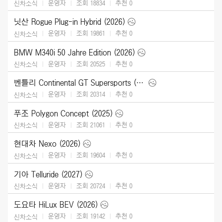
운영자
조회 18834
추천
0
신차소식
닛산 Rogue Plug-in Hybrid (2026)
운영자
조회 19861
추천
0
신차소식
BMW M340i 50 Jahre Edition (2026)
운영자
조회 20525
추천
0
신차소식
벤틀리 Continental GT Supersports (2027)
운영자
조회 20314
추천
0
신차소식
푸조 Polygon Concept (2025)
운영자
조회 21061
추천
0
신차소식
현대차 Nexo (2026)
운영자
조회 19604
추천
0
신차소식
기아 Telluride (2027)
운영자
조회 20724
추천
0
신차소식
도요타 HiLux BEV (2026)
운영자
조회 19142
추천
0
신차소식