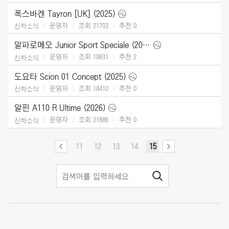
폭스바겐 Tayron [UK] (2025)
운영자
조회 21703
추천
0
신차소식
알파로메오 Junior Sport Speciale (2026)
운영자
조회 19931
추천
2
신차소식
도요타 Scion 01 Concept (2025)
운영자
조회 18410
추천
0
신차소식
알핀 A110 R Ultime (2026)
운영자
조회 21886
추천
0
신차소식
11
12
13
14
15