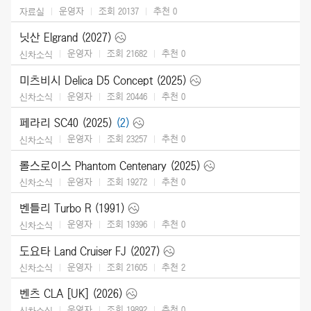
운영자
조회 20137
추천
0
자료실
닛산 Elgrand (2027)
운영자
조회 21682
추천
0
신차소식
미츠비시 Delica D5 Concept (2025)
운영자
조회 20446
추천
0
신차소식
페라리 SC40 (2025)
(2)
운영자
조회 23257
추천
0
신차소식
롤스로이스 Phantom Centenary (2025)
운영자
조회 19272
추천
0
신차소식
벤틀리 Turbo R (1991)
운영자
조회 19396
추천
0
신차소식
도요타 Land Cruiser FJ (2027)
운영자
조회 21605
추천
2
신차소식
벤츠 CLA [UK] (2026)
운영자
조회 19892
추천
0
신차소식