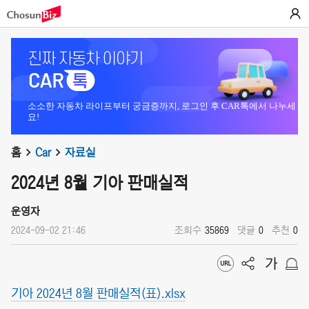
소소한 자동차 라이프부터 궁금증까지, 로그인 후 CAR톡에서 나누세
요!
홈
Car
자료실
2024년 8월 기아 판매실적
운영자
2024-09-02 21:46
조회수
35869
댓글
0
추천
0
기아 2024년 8월 판매실적(표).xlsx