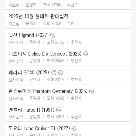
운영자
조회 18748
추천
0
자료실
2025년 10월 현대차 판매실적
운영자
조회 20159
추천
0
자료실
닛산 Elgrand (2027)
운영자
조회 21758
추천
0
신차소식
미츠비시 Delica D5 Concept (2025)
운영자
조회 20486
추천
0
신차소식
페라리 SC40 (2025)
(2)
운영자
조회 23298
추천
0
신차소식
롤스로이스 Phantom Centenary (2025)
운영자
조회 19325
추천
0
신차소식
벤틀리 Turbo R (1991)
운영자
조회 19515
추천
0
신차소식
도요타 Land Cruiser FJ (2027)
운영자
조회 21756
추천
2
신차소식