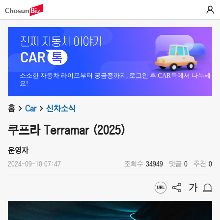
소소한 자동차 라이프부터 궁금증까지, 로그인 후 CAR톡에서 나누세
요!
홈
Car
신차소식
쿠프라 Terramar (2025)
운영자
2024-09-10 07:47
조회수
34949
댓글
0
추천
0