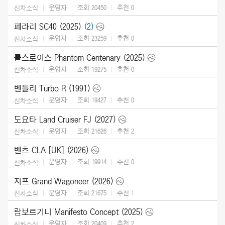
운영자
조회 20450
추천
0
신차소식
페라리 SC40 (2025)
(2)
운영자
조회 23259
추천
0
신차소식
롤스로이스 Phantom Centenary (2025)
운영자
조회 19275
추천
0
신차소식
벤틀리 Turbo R (1991)
운영자
조회 19427
추천
0
신차소식
도요타 Land Cruiser FJ (2027)
운영자
조회 21626
추천
2
신차소식
벤츠 CLA [UK] (2026)
운영자
조회 19914
추천
0
신차소식
지프 Grand Wagoneer (2026)
운영자
조회 21675
추천
1
신차소식
람보르기니 Manifesto Concept (2025)
운영자
조회 20409
추천
2
신차소식