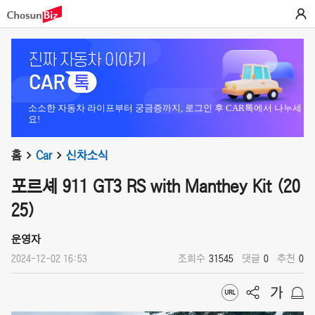
소소한 자동차 라이프부터 궁금증까지, 로그인 후 CAR톡에서 나누세
요!
홈
Car
신차소식
포르셰 911 GT3 RS with Manthey Kit (20
25)
운영자
2024-12-02 16:53
조회수
31545
댓글
0
추천
0