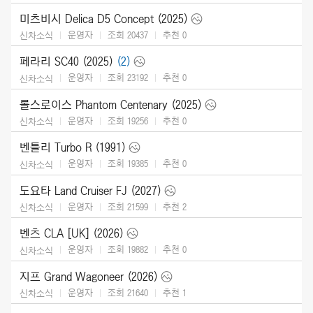
미츠비시 Delica D5 Concept (2025)
운영자
조회 20437
추천
0
신차소식
페라리 SC40 (2025)
(2)
운영자
조회 23192
추천
0
신차소식
롤스로이스 Phantom Centenary (2025)
운영자
조회 19256
추천
0
신차소식
벤틀리 Turbo R (1991)
운영자
조회 19385
추천
0
신차소식
도요타 Land Cruiser FJ (2027)
운영자
조회 21599
추천
2
신차소식
벤츠 CLA [UK] (2026)
운영자
조회 19882
추천
0
신차소식
지프 Grand Wagoneer (2026)
운영자
조회 21640
추천
1
신차소식