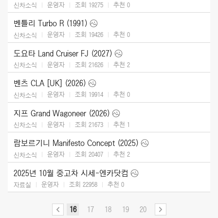
운영자
조회 19275
추천
0
신차소식
벤틀리 Turbo R (1991)
운영자
조회 19426
추천
0
신차소식
도요타 Land Cruiser FJ (2027)
운영자
조회 21626
추천
2
신차소식
벤츠 CLA [UK] (2026)
운영자
조회 19914
추천
0
신차소식
지프 Grand Wagoneer (2026)
운영자
조회 21673
추천
1
신차소식
람보르기니 Manifesto Concept (2025)
운영자
조회 20407
추천
2
신차소식
2025년 10월 중고차 시세-엔카닷컴
운영자
조회 22958
추천
0
자료실
16
17
18
19
20