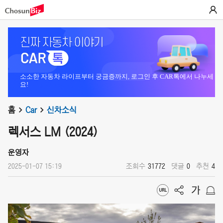
소소한 자동차 라이프부터 궁금증까지, 로그인 후 CAR톡에서 나누세
요!
홈
Car
신차소식
렉서스 LM (2024)
운영자
2025-01-07 15:19
조회수
31772
댓글
0
추천
4