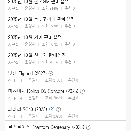
2025년 10월 한국GM 판매실적
운영자
조회 21482
추천
0
자료실
2025년 10월 르노코리아 판매실적
운영자
조회 19304
추천
0
자료실
2025년 10월 기아 판매실적
운영자
조회 18726
추천
0
자료실
2025년 10월 현대차 판매실적
운영자
조회 20137
추천
0
자료실
닛산 Elgrand (2027)
운영자
조회 21683
추천
0
신차소식
미츠비시 Delica D5 Concept (2025)
운영자
조회 20449
추천
0
신차소식
페라리 SC40 (2025)
(2)
운영자
조회 23258
추천
0
신차소식
롤스로이스 Phantom Centenary (2025)