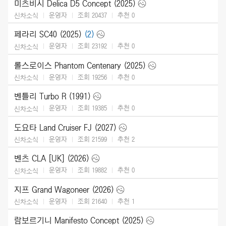
미츠비시 Delica D5 Concept (2025)
운영자
조회 20437
추천
0
신차소식
페라리 SC40 (2025)
(2)
운영자
조회 23192
추천
0
신차소식
롤스로이스 Phantom Centenary (2025)
운영자
조회 19256
추천
0
신차소식
벤틀리 Turbo R (1991)
운영자
조회 19385
추천
0
신차소식
도요타 Land Cruiser FJ (2027)
운영자
조회 21599
추천
2
신차소식
벤츠 CLA [UK] (2026)
운영자
조회 19882
추천
0
신차소식
지프 Grand Wagoneer (2026)
운영자
조회 21640
추천
1
신차소식
람보르기니 Manifesto Concept (2025)