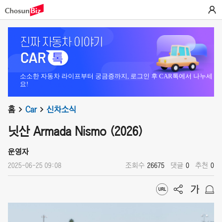
소소한 자동차 라이프부터 궁금증까지, 로그인 후 CAR톡에서 나누세
요!
홈
Car
신차소식
닛산 Armada Nismo (2026)
운영자
2025-06-25 09:08
조회수
26675
댓글
0
추천
0