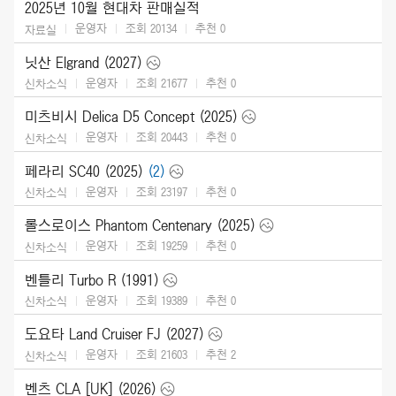
2025년 10월 현대차 판매실적
운영자
조회 20134
추천
0
자료실
닛산 Elgrand (2027)
운영자
조회 21677
추천
0
신차소식
미츠비시 Delica D5 Concept (2025)
운영자
조회 20443
추천
0
신차소식
페라리 SC40 (2025)
(2)
운영자
조회 23197
추천
0
신차소식
롤스로이스 Phantom Centenary (2025)
운영자
조회 19259
추천
0
신차소식
벤틀리 Turbo R (1991)
운영자
조회 19389
추천
0
신차소식
도요타 Land Cruiser FJ (2027)
운영자
조회 21603
추천
2
신차소식
벤츠 CLA [UK] (2026)