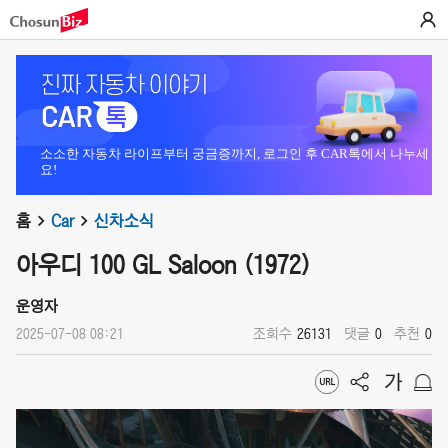
소소한 자동차 라이프부터 궁금증까지, 로그인 후 CAR톡에서 나누세
요!
홈
Car
신차소식
아우디 100 GL Saloon (1972)
운영자
2025-07-08 08:21
조회수
26131
댓글
0
추천
0