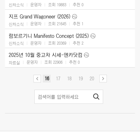
운영자
조회 19883
추천
0
신차소식
지프 Grand Wagoneer (2026)
운영자
조회 21645
추천
1
신차소식
람보르기니 Manifesto Concept (2025)
운영자
조회 20369
추천
2
신차소식
2025년 10월 중고차 시세-엔카닷컴
운영자
조회 22906
추천
0
자료실
16
17
18
19
20