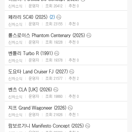
운영자
조회 20412
추천
0
신차소식
페라리 SC40 (2025)
(2)
운영자
조회 23155
추천
0
신차소식
롤스로이스 Phantom Centenary (2025)
운영자
조회 19228
추천
0
신차소식
벤틀리 Turbo R (1991)
운영자
조회 19378
추천
0
신차소식
도요타 Land Cruiser FJ (2027)
운영자
조회 21577
추천
2
신차소식
벤츠 CLA [UK] (2026)
운영자
조회 19860
추천
0
신차소식
지프 Grand Wagoneer (2026)
운영자
조회 21626
추천
1
신차소식
람보르기니 Manifesto Concept (2025)