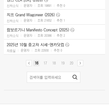
운영자
조회 19891
추천
0
신차소식
지프 Grand Wagoneer (2026)
운영자
조회 21652
추천
1
신차소식
람보르기니 Manifesto Concept (2025)
운영자
조회 20386
추천
2
신차소식
2025년 10월 중고차 시세-엔카닷컴
운영자
조회 22930
추천
0
자료실
16
17
18
19
20