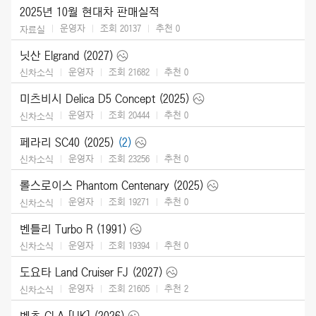
2025년 10월 현대차 판매실적
운영자
조회 20137
추천
0
자료실
닛산 Elgrand (2027)
운영자
조회 21682
추천
0
신차소식
미츠비시 Delica D5 Concept (2025)
운영자
조회 20444
추천
0
신차소식
페라리 SC40 (2025)
(2)
운영자
조회 23256
추천
0
신차소식
롤스로이스 Phantom Centenary (2025)
운영자
조회 19271
추천
0
신차소식
벤틀리 Turbo R (1991)
운영자
조회 19394
추천
0
신차소식
도요타 Land Cruiser FJ (2027)
운영자
조회 21605
추천
2
신차소식
벤츠 CLA [UK] (2026)