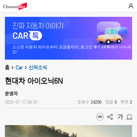
소소한 자동차 라이프부터 궁금증까지, 로그인 후 CAR톡에서 나누세
요!
홈
Car
신차소식
현대차 아이오닉6N
운영자
2025-07-17 08:01
조회수
24206
댓글
0
추천
2