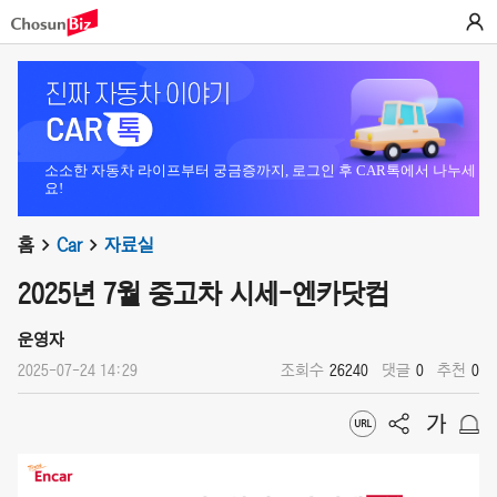
소소한 자동차 라이프부터 궁금증까지, 로그인 후 CAR톡에서 나누세
요!
홈
Car
자료실
2025년 7월 중고차 시세-엔카닷컴
운영자
2025-07-24 14:29
조회수
26240
댓글
0
추천
0