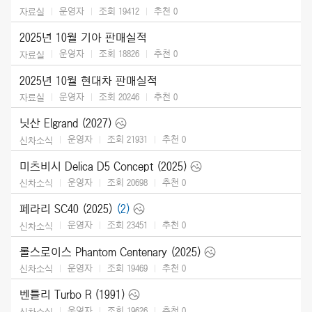
운영자
조회 19412
추천
0
자료실
2025년 10월 기아 판매실적
운영자
조회 18826
추천
0
자료실
2025년 10월 현대차 판매실적
운영자
조회 20246
추천
0
자료실
닛산 Elgrand (2027)
운영자
조회 21931
추천
0
신차소식
미츠비시 Delica D5 Concept (2025)
운영자
조회 20698
추천
0
신차소식
페라리 SC40 (2025)
(2)
운영자
조회 23451
추천
0
신차소식
롤스로이스 Phantom Centenary (2025)
운영자
조회 19469
추천
0
신차소식
벤틀리 Turbo R (1991)
운영자
조회 19626
추천
0
신차소식