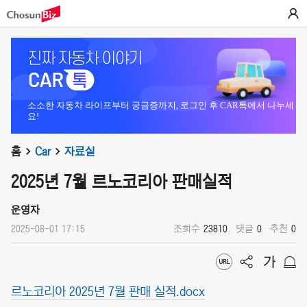
소소한 자동차 라이프부터 궁금증까지, 로그인 후 CAR톡에서 나누세
요!
홈
Car
자료실
2025년 7월 르노코리아 판매실적
운영자
2025-08-01 17:15
조회수
23810
댓글
0
추천
0
르노코리아 2025년 7월 판매 실적.docx