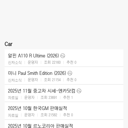
Car
알핀 A110 R Ultime (2026)
운영자
조회 22160
추천
0
신차소식
미니 Paul Smith Edition (2026)
운영자
조회 21154
추천
0
신차소식
2025년 11월 중고차 시세-엔카닷컴
운영자
조회 23691
추천
1
자료실
2025년 10월 한국GM 판매실적
운영자
조회 21582
추천
0
자료실
2025년 10월 르노코리아 판매실적