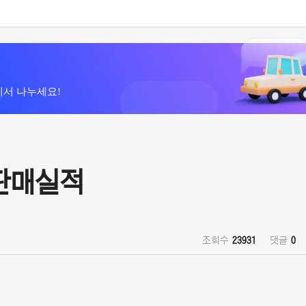
에서 나누세요!
 판매실적
조회수
23931
댓글
0