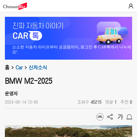
소소한 자동차 라이프부터 궁금증까지, 로그인 후 CAR톡에서 나누세
요!
홈
Car
신차소식
BMW M2-2025
운영자
2024-06-14 13:40
조회수
45215
댓글
1
추천
0