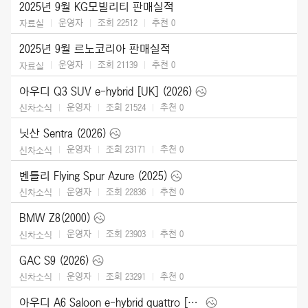
2025년 9월 KG모빌리티 판매실적
운영자
조회 22512
추천
0
자료실
2025년 9월 르노코리아 판매실적
운영자
조회 21139
추천
0
자료실
아우디 Q3 SUV e-hybrid [UK] (2026)
운영자
조회 21524
추천
0
신차소식
닛산 Sentra (2026)
운영자
조회 23171
추천
0
신차소식
벤틀리 Flying Spur Azure (2025)
운영자
조회 22836
추천
0
신차소식
BMW Z8(2000)
운영자
조회 23903
추천
0
신차소식
GAC S9 (2026)
운영자
조회 23291
추천
0
신차소식
아우디 A6 Saloon e-hybrid quattro [UK] (2026)