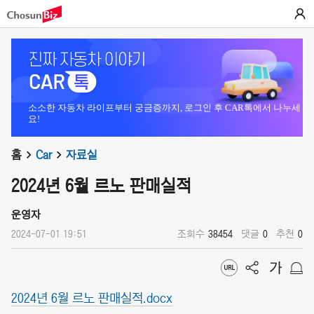
소소한 자동차 라이프부터 궁금증까지, 로그인 후 CAR톡에서 나누세
요!
홈
Car
자료실
2024년 6월 르노 판매실적
운영자
2024-07-01 19:51
조회수
38454
댓글
0
추천
0
2024년 6월 르노 판매실적.docx