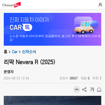
소소한 자동차 라이프부터 궁금증까지, 로그인 후 CAR톡에서 나누세
요!
홈
Car
신차소식
리막 Nevera R (2025)
운영자
2024-08-23 13:54
조회수
38007
댓글
0
추천
1