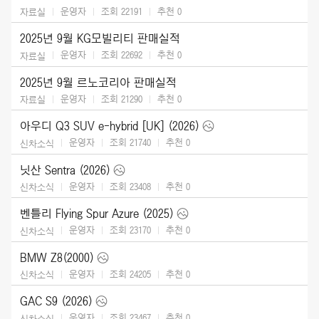
운영자
조회 22191
추천
0
자료실
2025년 9월 KG모빌리티 판매실적
운영자
조회 22692
추천
0
자료실
2025년 9월 르노코리아 판매실적
운영자
조회 21290
추천
0
자료실
아우디 Q3 SUV e-hybrid [UK] (2026)
운영자
조회 21740
추천
0
신차소식
닛산 Sentra (2026)
운영자
조회 23408
추천
0
신차소식
벤틀리 Flying Spur Azure (2025)
운영자
조회 23170
추천
0
신차소식
BMW Z8(2000)
운영자
조회 24205
추천
0
신차소식
GAC S9 (2026)
운영자
조회 23467
추천
0
신차소식