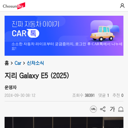
소소한 자동차 라이프부터 궁금증까지, 로그인 후 CAR톡에서 나누세
요!
홈
Car
신차소식
지리 Galaxy E5 (2025)
운영자
2024-09-30 08:12
조회수
38391
댓글
1
추천
0