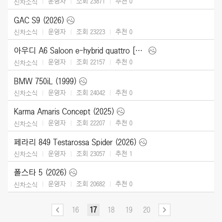
운영자
조회 23871
추천
0
신차소식
GAC S9 (2026)
운영자
조회 23223
추천
0
신차소식
아우디 A6 Saloon e-hybrid quattro [UK] (2026)
운영자
조회 22157
추천
0
신차소식
BMW 750iL (1999)
운영자
조회 24042
추천
0
신차소식
Karma Amaris Concept (2025)
운영자
조회 22207
추천
0
신차소식
페라리 849 Testarossa Spider (2026)
운영자
조회 23057
추천
1
신차소식
폴스타 5 (2026)
운영자
조회 20682
추천
0
신차소식
16
17
18
19
20