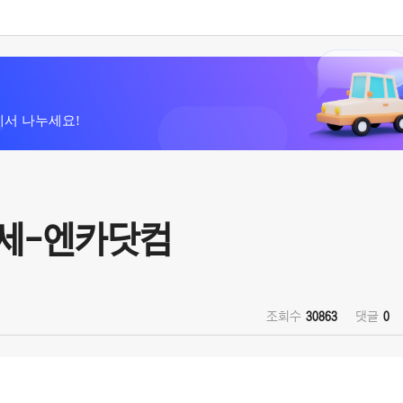
에서 나누세요!
시세-엔카닷컴
조회수
30863
댓글
0