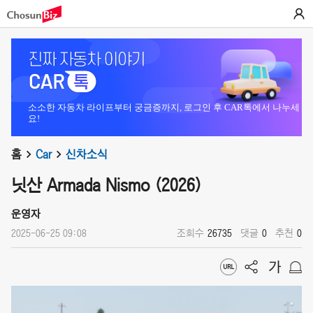
소소한 자동차 라이프부터 궁금증까지, 로그인 후 CAR톡에서 나누세
요!
홈
Car
신차소식
닛산 Armada Nismo (2026)
운영자
2025-06-25 09:08
조회수
26735
댓글
0
추천
0