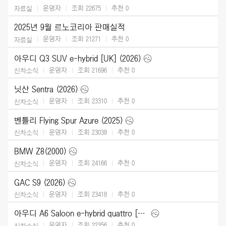
운영자
조회 22675
추천
0
자료실
2025년 9월 르노코리아 판매실적
운영자
조회 21271
추천
0
자료실
아우디 Q3 SUV e-hybrid [UK] (2026)
운영자
조회 21696
추천
0
신차소식
닛산 Sentra (2026)
운영자
조회 23310
추천
0
신차소식
벤틀리 Flying Spur Azure (2025)
운영자
조회 23038
추천
0
신차소식
BMW Z8(2000)
운영자
조회 24166
추천
0
신차소식
GAC S9 (2026)
운영자
조회 23418
추천
0
신차소식
아우디 A6 Saloon e-hybrid quattro [UK] (2026)
운영자
조회 22356
추천
0
신차소식