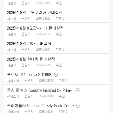
운영자
조회 23685
추천
0
자료실
2025년 8월 르노코리아 판매실적
운영자
조회 23207
추천
0
자료실
2025년 8월 KG모빌리티 판매실적
운영자
조회 26033
추천
0
자료실
2025년 8월 기아 판매실적
운영자
조회 25804
추천
0
자료실
2025년 8월 현대차 판매실적
운영자
조회 25278
추천
0
자료실
포르셰 911 Turbo S (1998)
운영자
조회 23978
추천
0
신차소식
롤스 로이스 Spectre Inspired by Primavera (2026)
운영자
조회 23979
추천
0
신차소식
크라이슬러 Pacifica Grizzly Peak Concept (2025)
운영자
조회 26324
추천
0
신차소식