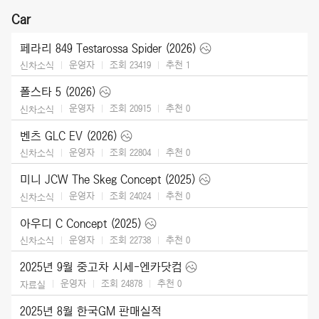
Car
페라리 849 Testarossa Spider (2026)
운영자
조회 23419
추천
1
신차소식
폴스타 5 (2026)
운영자
조회 20915
추천
0
신차소식
벤츠 GLC EV (2026)
운영자
조회 22804
추천
0
신차소식
미니 JCW The Skeg Concept (2025)
운영자
조회 24024
추천
0
신차소식
아우디 C Concept (2025)
운영자
조회 22738
추천
0
신차소식
2025년 9월 중고차 시세-엔카닷컴
운영자
조회 24878
추천
0
자료실
2025년 8월 한국GM 판매실적