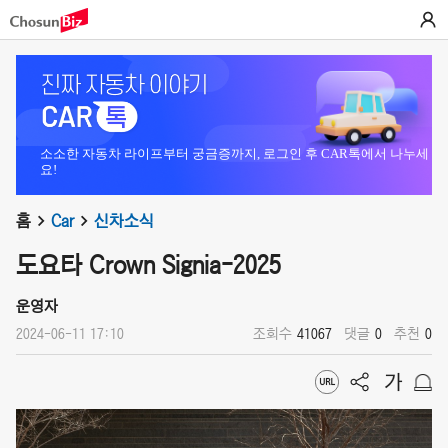
소소한 자동차 라이프부터 궁금증까지, 로그인 후 CAR톡에서 나누세
요!
홈
Car
신차소식
도요타 Crown Signia-2025
운영자
2024-06-11 17:10
조회수
41067
댓글
0
추천
0