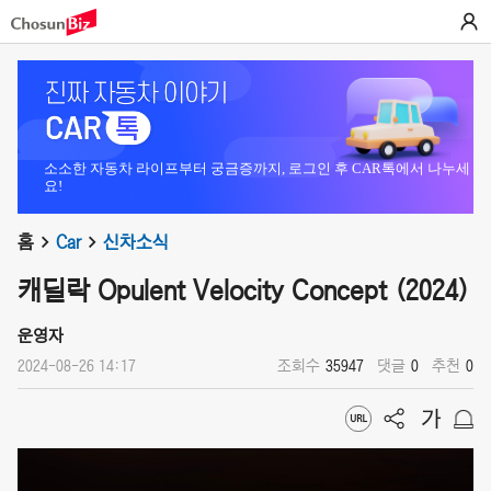
소소한 자동차 라이프부터 궁금증까지, 로그인 후 CAR톡에서 나누세
요!
홈
Car
신차소식
캐딜락 Opulent Velocity Concept (2024)
운영자
2024-08-26 14:17
조회수
35947
댓글
0
추천
0