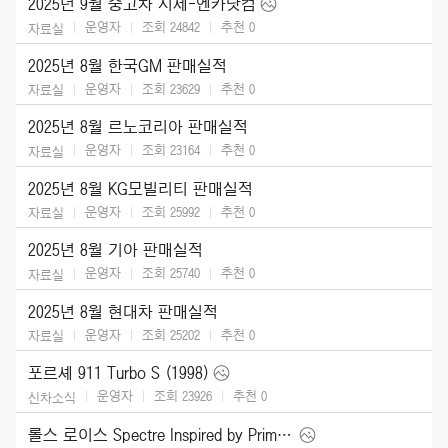
2025년 9월 중고차 시세-엔카닷컴
운영자
조회 24842
추천
0
자료실
2025년 8월 한국GM 판매실적
운영자
조회 23629
추천
0
자료실
2025년 8월 르노코리아 판매실적
운영자
조회 23164
추천
0
자료실
2025년 8월 KG모빌리티 판매실적
운영자
조회 25992
추천
0
자료실
2025년 8월 기아 판매실적
운영자
조회 25740
추천
0
자료실
2025년 8월 현대차 판매실적
운영자
조회 25202
추천
0
자료실
포르셰 911 Turbo S (1998)
운영자
조회 23926
추천
0
신차소식
롤스 로이스 Spectre Inspired by Primavera (2026)