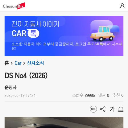
소소한 자동차 라이프부터 궁금증까지, 로그인 후 CAR톡에서 나누세
요!
홈
Car
신차소식
DS No4 (2026)
운영자
2025-05-19 17:24
조회수
29986
댓글
0
추천
0