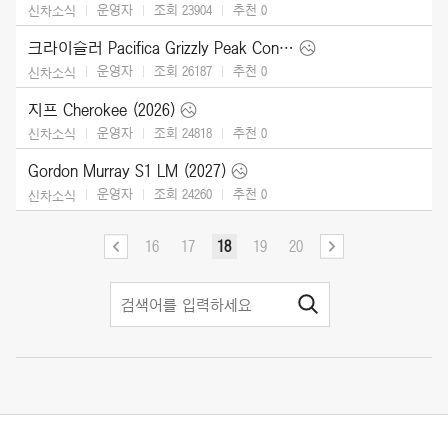
운영자
조회 23904
추천
0
신차소식
크라이슬러 Pacifica Grizzly Peak Concept (2025)
운영자
조회 26187
추천
0
신차소식
지프 Cherokee (2026)
운영자
조회 24818
추천
0
신차소식
Gordon Murray S1 LM (2027)
운영자
조회 24260
추천
0
신차소식
16
17
18
19
20