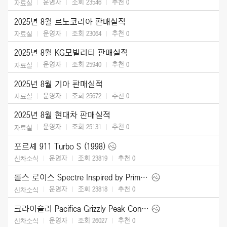
운영자
조회 23546
추천
0
자료실
2025년 8월 르노코리아 판매실적
운영자
조회 23064
추천
0
자료실
2025년 8월 KG모빌리티 판매실적
운영자
조회 25940
추천
0
자료실
2025년 8월 기아 판매실적
운영자
조회 25672
추천
0
자료실
2025년 8월 현대차 판매실적
운영자
조회 25131
추천
0
자료실
포르셰 911 Turbo S (1998)
운영자
조회 23819
추천
0
신차소식
롤스 로이스 Spectre Inspired by Primavera (2026)
운영자
조회 23818
추천
0
신차소식
크라이슬러 Pacifica Grizzly Peak Concept (2025)
운영자
조회 26027
추천
0
신차소식