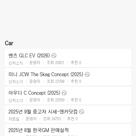
Car
벤츠 GLC EV (2026)
운영자
조회 22621
추천
0
신차소식
미니 JCW The Skeg Concept (2025)
운영자
조회 23799
추천
0
신차소식
아우디 C Concept (2025)
운영자
조회 22550
추천
0
신차소식
2025년 9월 중고차 시세-엔카닷컴
운영자
조회 24753
추천
0
자료실
2025년 8월 한국GM 판매실적