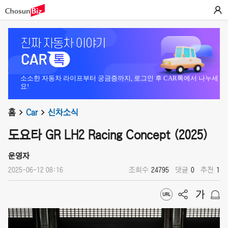
소소한 자동차 라이프부터 궁금증까지, 로그인 후 CAR톡에서 나누세
요!
홈
Car
신차소식
도요타 GR LH2 Racing Concept (2025)
운영자
2025-06-12 08:16
조회수
24795
댓글
0
추천
1