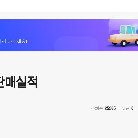
에서 나누세요!
 판매실적
조회수
25285
댓글
0