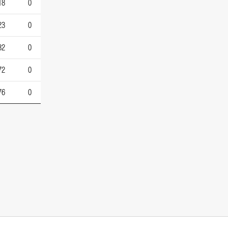
18
0
23
0
32
0
72
0
76
0