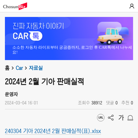
소소한 자동차 라이프부터 궁금증까지, 로그인 후 CAR톡에서 나누세
요!
홈
Car
자료실
2024년 2월 기아 판매실적
운영자
2024-03-04 16:01
조회수
38912
댓글
0
추천
0
240304 기아 2024년 2월 판매실적(표).xlsx