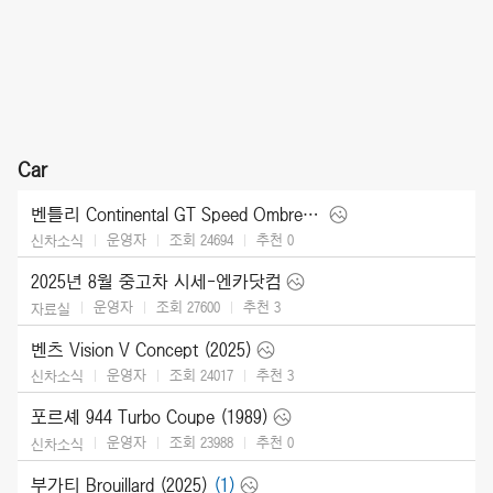
Car
벤틀리 Continental GT Speed Ombre by Mulliner (2025)
운영자
조회 24694
추천
0
신차소식
2025년 8월 중고차 시세-엔카닷컴
운영자
조회 27600
추천
3
자료실
벤츠 Vision V Concept (2025)
운영자
조회 24017
추천
3
신차소식
포르셰 944 Turbo Coupe (1989)
운영자
조회 23988
추천
0
신차소식
부가티 Brouillard (2025)
(1)