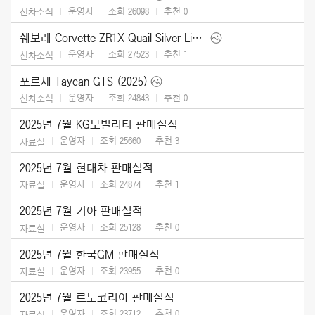
운영자
조회 26098
추천
0
신차소식
쉐보레 Corvette ZR1X Quail Silver Limited Edition (2026)
운영자
조회 27523
추천
1
신차소식
포르셰 Taycan GTS (2025)
운영자
조회 24843
추천
0
신차소식
2025년 7월 KG모빌리티 판매실적
운영자
조회 25660
추천
3
자료실
2025년 7월 현대차 판매실적
운영자
조회 24874
추천
1
자료실
2025년 7월 기아 판매실적
운영자
조회 25128
추천
0
자료실
2025년 7월 한국GM 판매실적
운영자
조회 23955
추천
0
자료실
2025년 7월 르노코리아 판매실적
운영자
조회 23712
추천
0
자료실