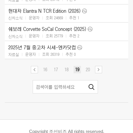
현대차 Elantra N TCR Edition (2026)
운영자
조회 24669
추천
1
신차소식
쉐보레 Corvette SoCal Concept (2025)
운영자
조회 25779
추천
2
신차소식
2025년 7월 중고차 시세-엔카닷컴
운영자
조회 26319
추천
0
자료실
16
17
18
19
20
Copyright 조선비즈 All rights reserved.