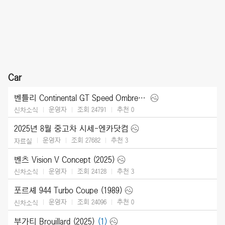
Car
벤틀리 Continental GT Speed Ombre by Mulliner (2025)
운영자
조회 24791
추천
0
신차소식
2025년 8월 중고차 시세-엔카닷컴
운영자
조회 27682
추천
3
자료실
벤츠 Vision V Concept (2025)
운영자
조회 24128
추천
3
신차소식
포르셰 944 Turbo Coupe (1989)
운영자
조회 24096
추천
0
신차소식
부가티 Brouillard (2025)
(1)