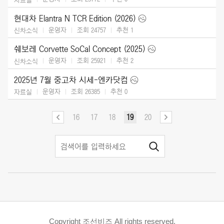
현대차 Elantra N TCR Edition (2026)
운영자
조회 24757
추천
1
신차소식
쉐보레 Corvette SoCal Concept (2025)
운영자
조회 25921
추천
2
신차소식
2025년 7월 중고차 시세-엔카닷컴
운영자
조회 26385
추천
0
자료실
16
17
18
19
20
Copyright 조선비즈 All rights reserved.