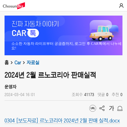
소소한 자동차 라이프부터 궁금증까지, 로그인 후 CAR톡에서 나누세
요!
홈
Car
자료실
2024년 2월 르노코리아 판매실적
운영자
2024-03-04 16:01
조회수
41173
댓글
0
추천
0
0304 [보도자료] 르노코리아 2024년 2월 판매 실적.docx