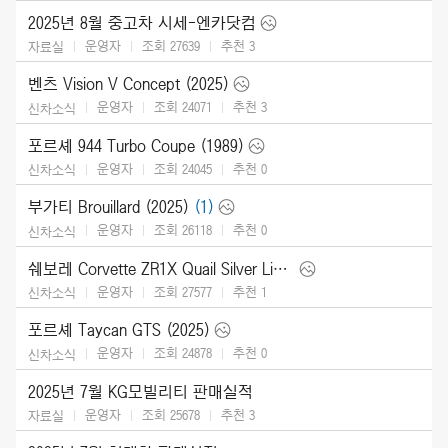
2025년 8월 중고차 시세-엔카닷컴
운영자
조회 27639
추천
3
자료실
벤츠 Vision V Concept (2025)
운영자
조회 24071
추천
3
신차소식
포르셰 944 Turbo Coupe (1989)
운영자
조회 24045
추천
0
신차소식
부가티 Brouillard (2025)
(1)
운영자
조회 26118
추천
0
신차소식
쉐보레 Corvette ZR1X Quail Silver Limited Edition (2026)
운영자
조회 27577
추천
1
신차소식
포르셰 Taycan GTS (2025)
운영자
조회 24878
추천
0
신차소식
2025년 7월 KG모빌리티 판매실적
운영자
조회 25678
추천
3
자료실