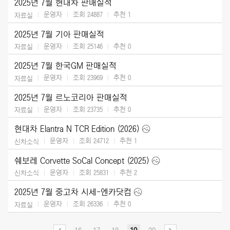
2025년 7월 현대차 판매실적
운영자
조회 24887
추천
1
자료실
2025년 7월 기아 판매실적
운영자
조회 25146
추천
0
자료실
2025년 7월 한국GM 판매실적
운영자
조회 23969
추천
0
자료실
2025년 7월 르노코리아 판매실적
운영자
조회 23735
추천
0
자료실
현대차 Elantra N TCR Edition (2026)
운영자
조회 24712
추천
1
신차소식
쉐보레 Corvette SoCal Concept (2025)
운영자
조회 25831
추천
2
신차소식
2025년 7월 중고차 시세-엔카닷컴
운영자
조회 26336
추천
0
자료실