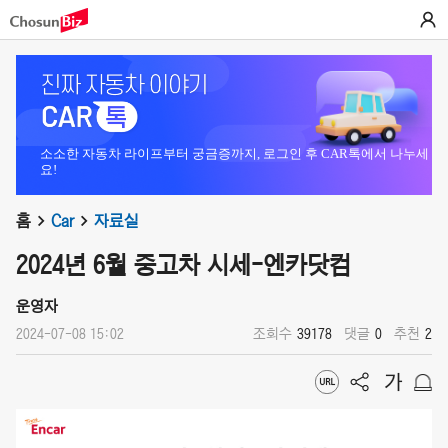
소소한 자동차 라이프부터 궁금증까지, 로그인 후 CAR톡에서 나누세
요!
홈
Car
자료실
2024년 6월 중고차 시세-엔카닷컴
운영자
2024-07-08 15:02
조회수
39178
댓글
0
추천
2