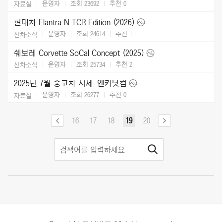
운영자
조회 23692
추천
0
자료실
현대차 Elantra N TCR Edition (2026)
운영자
조회 24614
추천
1
신차소식
쉐보레 Corvette SoCal Concept (2025)
운영자
조회 25734
추천
2
신차소식
2025년 7월 중고차 시세-엔카닷컴
운영자
조회 26277
추천
0
자료실
16
17
18
19
20