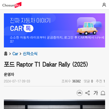
소소한 자동차 라이프부터 궁금증까지, 로그인 후 CAR톡에서 나누세
요!
홈
Car
신차소식
포드 Raptor T1 Dakar Rally (2025)
운영자
2024-07-17 09:03
조회수
36382
댓글
0
추천
1