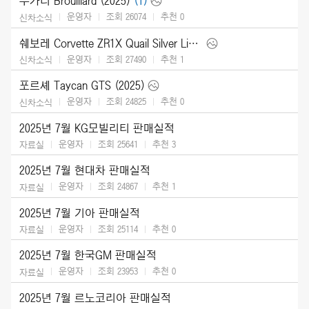
부가티 Brouillard (2025)
(1)
운영자
조회 26074
추천
0
신차소식
쉐보레 Corvette ZR1X Quail Silver Limited Edition (2026)
운영자
조회 27490
추천
1
신차소식
포르셰 Taycan GTS (2025)
운영자
조회 24825
추천
0
신차소식
2025년 7월 KG모빌리티 판매실적
운영자
조회 25641
추천
3
자료실
2025년 7월 현대차 판매실적
운영자
조회 24867
추천
1
자료실
2025년 7월 기아 판매실적
운영자
조회 25114
추천
0
자료실
2025년 7월 한국GM 판매실적
운영자
조회 23953
추천
0
자료실
2025년 7월 르노코리아 판매실적