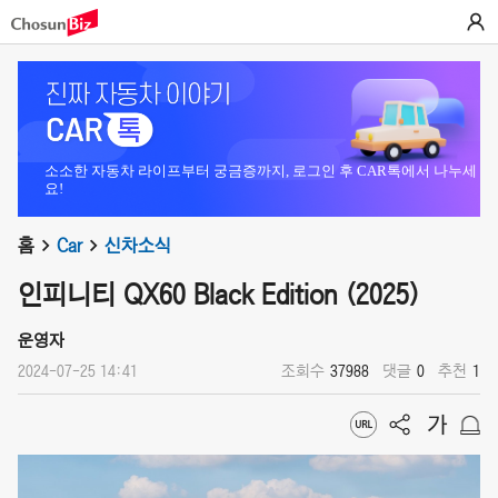
소소한 자동차 라이프부터 궁금증까지, 로그인 후 CAR톡에서 나누세
요!
홈
Car
신차소식
인피니티 QX60 Black Edition (2025)
운영자
2024-07-25 14:41
조회수
37988
댓글
0
추천
1