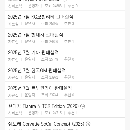
운영자
조회 24883
추천
0
신차소식
2025년 7월 KG모빌리티 판매실적
운영자
조회 25685
추천
3
자료실
2025년 7월 현대차 판매실적
운영자
조회 24896
추천
1
자료실
2025년 7월 기아 판매실적
운영자
조회 25149
추천
0
자료실
2025년 7월 한국GM 판매실적
운영자
조회 23972
추천
0
자료실
2025년 7월 르노코리아 판매실적
운영자
조회 23744
추천
0
자료실
현대차 Elantra N TCR Edition (2026)
운영자
조회 24715
추천
1
신차소식
쉐보레 Corvette SoCal Concept (2025)