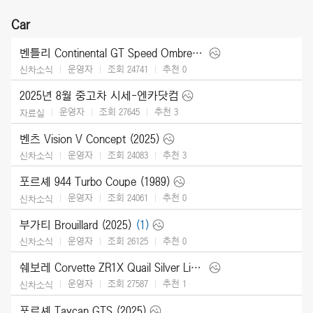
Car
벤틀리 Continental GT Speed Ombre by Mulliner (2025)
운영자
조회 24741
추천
0
신차소식
2025년 8월 중고차 시세-엔카닷컴
운영자
조회 27645
추천
3
자료실
벤츠 Vision V Concept (2025)
운영자
조회 24083
추천
3
신차소식
포르셰 944 Turbo Coupe (1989)
운영자
조회 24061
추천
0
신차소식
부가티 Brouillard (2025)
(1)
운영자
조회 26125
추천
0
신차소식
쉐보레 Corvette ZR1X Quail Silver Limited Edition (2026)
운영자
조회 27587
추천
1
신차소식
포르셰 Taycan GTS (2025)