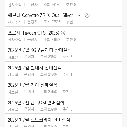
운영자
조회 26130
추천
0
신차소식
쉐보레 Corvette ZR1X Quail Silver Limited Edition (2026)
운영자
조회 27595
추천
1
신차소식
포르셰 Taycan GTS (2025)
운영자
조회 24892
추천
0
신차소식
2025년 7월 KG모빌리티 판매실적
운영자
조회 25702
추천
3
자료실
2025년 7월 현대차 판매실적
운영자
조회 24906
추천
1
자료실
2025년 7월 기아 판매실적
운영자
조회 25158
추천
0
자료실
2025년 7월 한국GM 판매실적
운영자
조회 23998
추천
0
자료실
2025년 7월 르노코리아 판매실적
운영자
조회 23755
추천
0
자료실