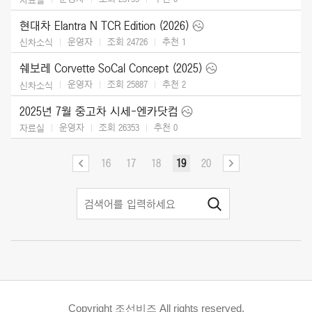
현대차 Elantra N TCR Edition (2026)
운영자
조회 24726
추천
1
신차소식
쉐보레 Corvette SoCal Concept (2025)
운영자
조회 25887
추천
2
신차소식
2025년 7월 중고차 시세-엔카닷컴
운영자
조회 26353
추천
0
자료실
16
17
18
19
20
Copyright 조선비즈 All rights reserved.