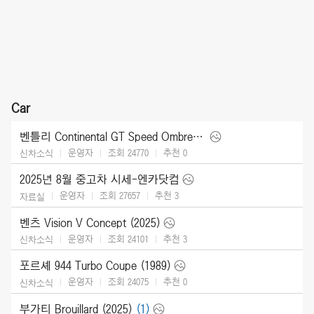
Car
벤틀리 Continental GT Speed Ombre by Mulliner (2025)
운영자
조회 24770
추천
0
신차소식
2025년 8월 중고차 시세-엔카닷컴
운영자
조회 27657
추천
3
자료실
벤츠 Vision V Concept (2025)
운영자
조회 24101
추천
3
신차소식
포르셰 944 Turbo Coupe (1989)
운영자
조회 24075
추천
0
신차소식
부가티 Brouillard (2025)
(1)