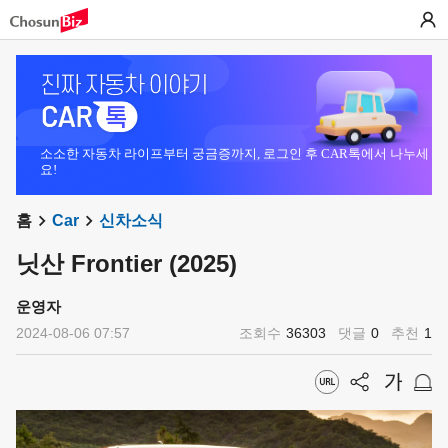
소소한 자동차 라이프부터 궁금증까지, 로그인 후 CAR톡에서 나누세
요!
홈
Car
신차소식
닛산 Frontier (2025)
운영자
2024-08-06 07:57
조회수
36303
댓글
0
추천
1