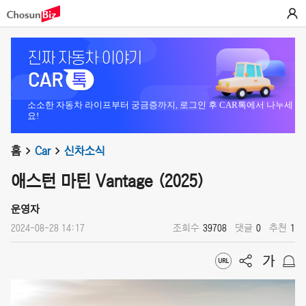
소소한 자동차 라이프부터 궁금증까지, 로그인 후 CAR톡에서 나누세
요!
홈
Car
신차소식
애스턴 마틴 Vantage (2025)
운영자
2024-08-28 14:17
조회수
39708
댓글
0
추천
1