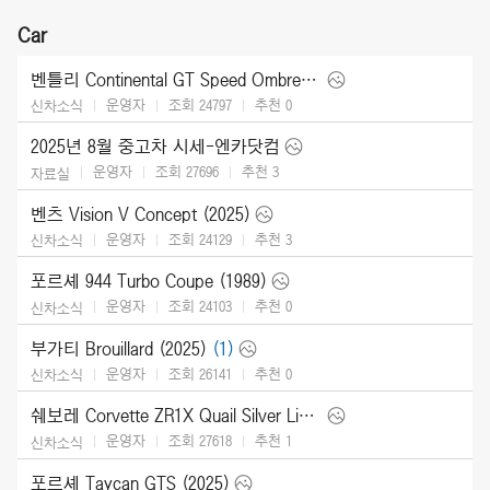
Car
벤틀리 Continental GT Speed Ombre by Mulliner (2025)
운영자
조회 24797
추천
0
신차소식
2025년 8월 중고차 시세-엔카닷컴
운영자
조회 27696
추천
3
자료실
벤츠 Vision V Concept (2025)
운영자
조회 24129
추천
3
신차소식
포르셰 944 Turbo Coupe (1989)
운영자
조회 24103
추천
0
신차소식
부가티 Brouillard (2025)
(1)
운영자
조회 26141
추천
0
신차소식
쉐보레 Corvette ZR1X Quail Silver Limited Edition (2026)
운영자
조회 27618
추천
1
신차소식
포르셰 Taycan GTS (2025)